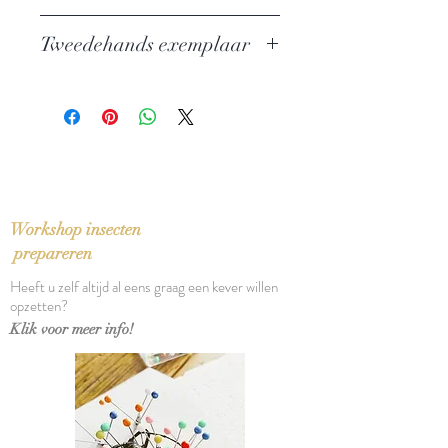
New and Revised Edition
Tweedehands exemplaar
Auteur: Richard Ellman
Uitgever: Oxford University Press
In zeer goede staat
ISBN: 9780195033816
Taal: English
Bindwijze: Paperback
Verschijningsdatum: 1999
Aantal pagina's: 887
Workshop insecten
prepareren
Heeft u zelf altijd al eens graag een kever willen
opzetten?
Klik voor meer info!