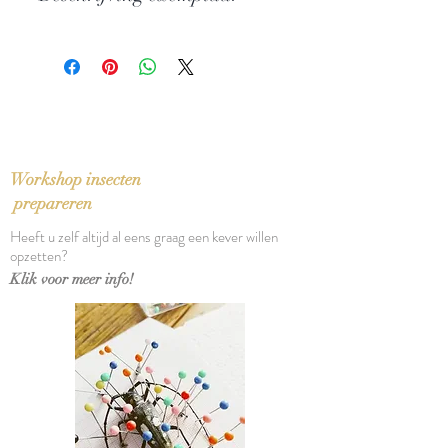
Uitgever: Athenaeum - Polak & Van
Gennep
In perfecte staat
ISBN: 9789025349981
Taal: Nederlands
Vertaling: Harm Damsma en Niek
Miedema
Oorspronkelijke titel: Ivanhoe (1951)
Bindwijze: Paperback
Workshop insecten
Verschijningsdatum: 2006
prepareren
Aantal pagina's: 531
Heeft u zelf altijd al eens graag een kever willen
opzetten?
Klik voor meer info!