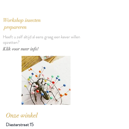
Oorspronkelijke titel: Italienische
Reise (1816/17)
Bindwijze: Paperback
Workshop insecten
Verschijningsdatum: 2002
prepareren
Aantal pagina's: 710
Heeft u zelf altijd al eens graag een kever willen
opzetten?
Klik voor meer info!
Onze winkel
Diesterstraat 15