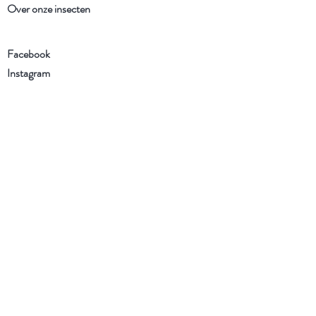
Over onze insecten
Facebook
Instagram
Schrijf je in voor onze
nieuwsbrief
Ik heb de Algemene voorwaarden
en het Privacybeleid gelezen en ga
ermee akkoord