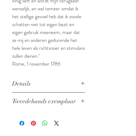
innig lieft en wordt mijn terugkeer
wenselijk, en wel temeer omdat ik
het stellige gevoel heb dat ik zovele
schatten niet tot eigen bezit en
eigen gebruik meeneem, maar dat
ze mij en anderen gedurende het
hele leven als richtsnoer en stimulans
zullen dienen.’
Rome, 1 november 1786
Details
Auteur: Johann Wolfgang von
Tweedehands exemplaar
Goethe
Uitgever: Boom
In zeer goede staat
ISBN: 9789053525753
Taal: Nederlands
Vertaling: Wilfred Oranje