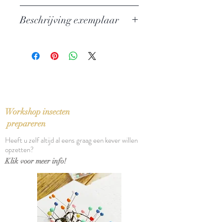
Auteur: Truman Capote
Beschrijving exemplaar
Uitgever: De Arbeiderspers
ISBN: 9789029562805
In zeer goede staat, uiterst lichte
Taal: Nederlands
leeslijn in rug
Bindwijze: Paperback
Verschijningsdatum: 2007
Aantal pagina's: 365
Workshop insecten
prepareren
Heeft u zelf altijd al eens graag een kever willen
opzetten?
Klik voor meer info!