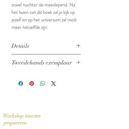
zowel nuchter als meeslepend. Na
het lezen van dit boek zal je kijk op
jezelf en op het universum zal nooit
meer hetzelfde zijn.
Details
Een duizelingwekkende toer langs de
Tweedehands exemplaar
mooiste ideeen uit de natuurkunde
Auteur: Amanda Gefter
In zeer goede staat
Uitgever: Maven Publishing
ISBN: 9789491845154
Taal: Nederlands
Bindwijze: Paperback
Verschijningsdatum: 2014
Aantal pagina's: 549
Workshop insecten
prepareren