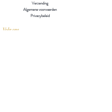
Verzending
Algemene voorwaarden
Privacybeleid
Volg ons
Op zoek naar een boek?
Mogelijk hebben we het toch
liggen of komen we het
binnenkort tegen op een van
onze zoektochten.
Over onze boeken
Over onze insecten
Facebook
Instagram