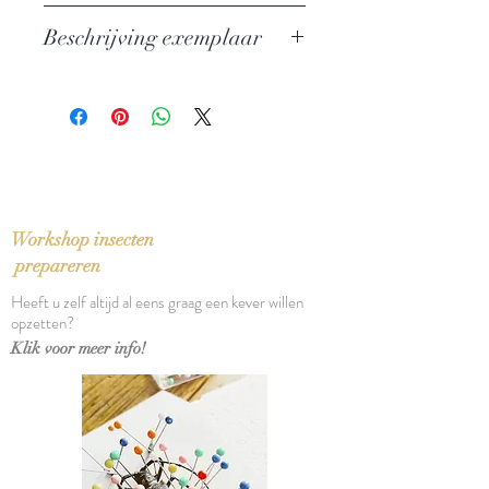
Auteur: Hans Keilson
Beschrijving exemplaar
Uitgever: Van Gennep
ISBN: 9789055159888
In zeer goede staat
Taal: Nederlands
Bindwijze: Paperback
Verschijningsdatum: 2010
Aantal pagina's: 240
Workshop insecten
prepareren
Heeft u zelf altijd al eens graag een kever willen
opzetten?
Klik voor meer info!