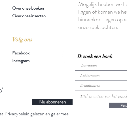
Mogelijk hebben we h
Over onze boeken
liggen of komen we he
Over onze insecten
binnenkort tegen op e
onze zoektochten.
Volg ons
Facebook
Ik zoek een boek
Instagram
ef
Nu abonneren
Ver
t Privacybeleid gelezen en ga ermee