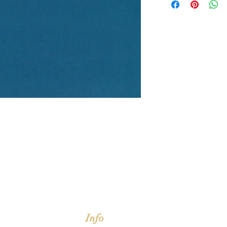
jd om ze te lezen erbij konden kopen, maar meestal verwar
t men het kopen
van
Arthur Schopenhauer
(1788-1860)
Info