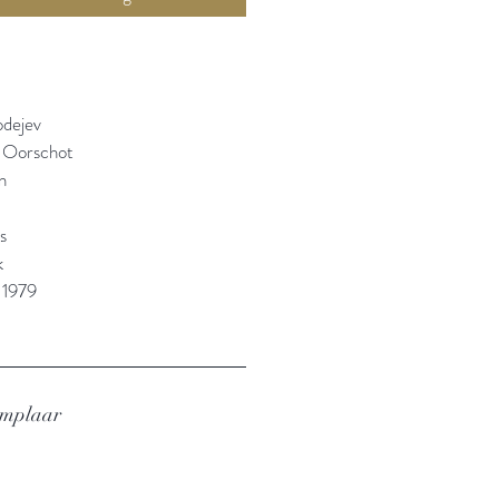
odejev
n Oorschot
n
s
k
 1979
emplaar