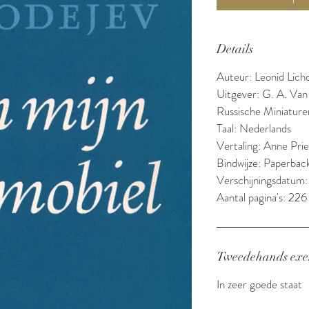
Details
Auteur: Leonid Lich
Uitgever: G. A. Va
Russische Miniature
Taal: Nederlands
Vertaling: Anne Prie
Bindwijze: Paperbac
Verschijningsdatum:
Aantal pagina's: 226
Tweedehands ex
In zeer goede staat