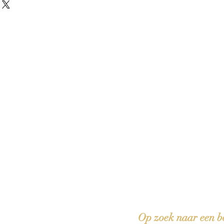
 boeken met het toe-eigenen van de inhoud ervan.'
Op zoek naar een b