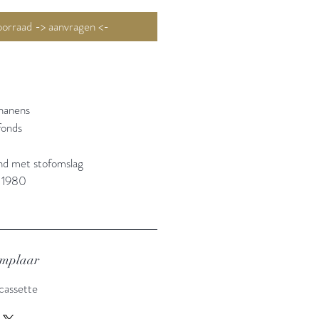
Niet op voorraad -> aanvragen <-
hanens
fonds
and met stofomslag
: 1980
emplaar
 cassette