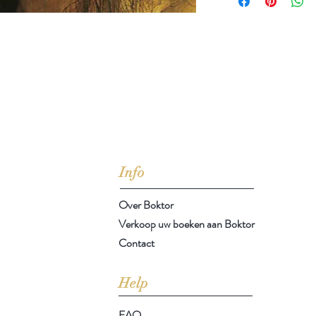
jd om ze te lezen erbij konden kopen, maar meestal verwar
t men het kopen
van
Arthur Schopenhauer
(1788-1860)
Info
Over Boktor
Verkoop uw boeken aan Boktor
Contact
Help
FAQ