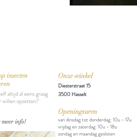
'Het zou mooi zijn boeken te kopen als we de ti
p insecten
Onze winkel
eren
Diesterstraat 15
elf altijd al eens graag
3500 Hasselt
r willen opzetten?
Openingsuren
van dinsdag tot donderdag: 10u - 17u
 meer info!
vrijdag en zaterdag: 10u - 18u
zondag en maandag gesloten