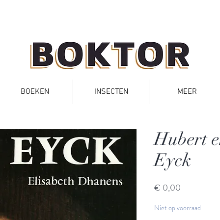
BOEKEN
INSECTEN
MEER
Hubert e
Eyck
Prijs
€ 0,00
Niet op voorraad