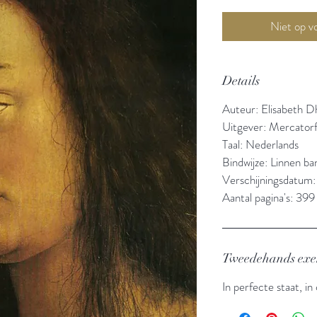
Details
Auteur: Elisabeth D
Uitgever: Mercator
Taal: Nederlands
Bindwijze: Linnen b
Verschijningsdatum
Aantal pagina's: 399
Tweedehands ex
In perfecte staat, in