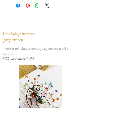
Paul Vandenbroeck
Uitgever: Snoeck-Ducaju & Zoon
Taal: Nederlands
Bindwijze: Paperback
Verschijningsdatum: 2008
Aantal pagina's: 311
Workshop insecten
prepareren
Heeft u zelf altijd al eens graag een kever willen
opzetten?
Klik voor meer info!