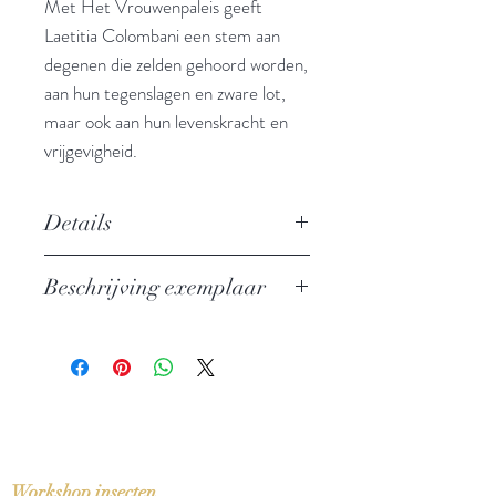
Met Het Vrouwenpaleis geeft
Laetitia Colombani een stem aan
degenen die zelden gehoord worden,
aan hun tegenslagen en zware lot,
maar ook aan hun levenskracht en
vrijgevigheid.
Details
Auteur: Laetitia Colombani
Beschrijving exemplaar
Uitgever: Ambo / Anthos
ISBN: 9789026349768
Nieuw exemplaar
Taal: Nederlands
Bindwijze: Paperback
Verschijningsdatum: 2019
Aantal pagina's: 224
Workshop insecten