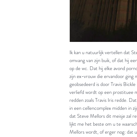
Ik kan u natuurlijk vertellen dat St
omvang van zijn buik, of dat hij ee
op de wc. Dat hij elke avond porn
zijn ex-vrouw die ervandoor ging me
geobsedeerd is door Travis Bickle u
verliefd wordt op een prostituee 
redden zoals Travis Iris redde. Dat 
in een cellencomplex midden in zijn
dat Steve Mellors dit meisje zal r
lijkt me het beste om u te waarsc
Mellors wordt, of erger nog: dat 