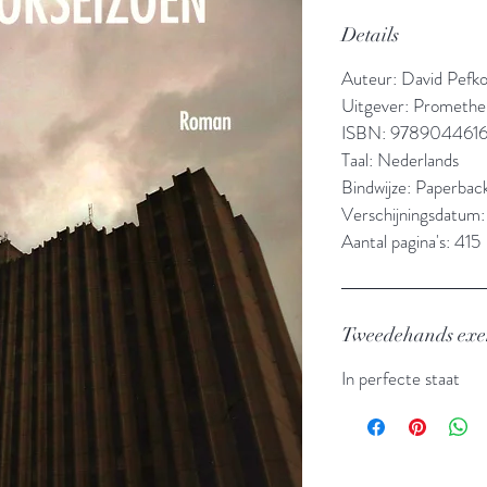
Details
Auteur: David Pefk
Uitgever: Promethe
ISBN: 9789044616
Taal: Nederlands
Bindwijze: Paperbac
Verschijningsdatum:
Aantal pagina's: 415
Tweedehands ex
In perfecte staat