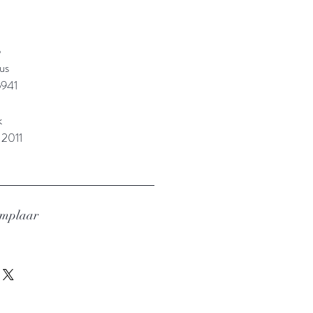
o
us
941
k
 2011
emplaar