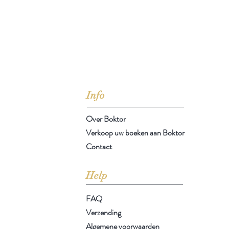
jd om ze te lezen erbij konden kopen, maar meestal verwar
t men het kopen
van
Arthur Schopenhauer
(1788-1860)
Info
Over Boktor
Verkoop uw boeken aan Boktor
Contact
Help
FAQ
Verzending
Algemene voorwaarden