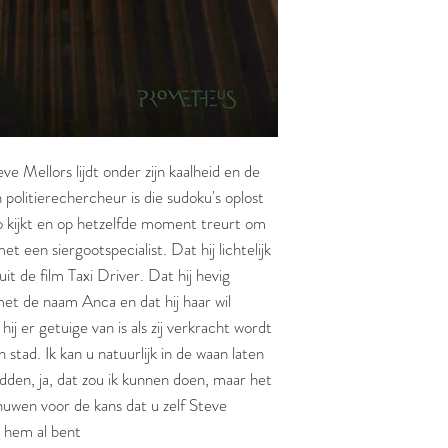
eve Mellors lijdt onder zijn kaalheid en de
n politierechercheur is die sudoku's oplost
o kijkt en op hetzelfde moment treurt om
t een siergootspecialist. Dat hij lichtelijk
it de film Taxi Driver. Dat hij hevig
met de naam Anca en dat hij haar wil
hij er getuige van is als zij verkracht wordt
 stad. Ik kan u natuurlijk in de waan laten
edden, ja, dat zou ik kunnen doen, maar het
huwen voor de kans dat u zelf Steve
u hem al bent