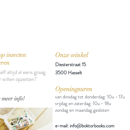
'Het zou mooi zijn boeken te kopen als we de ti
p insecten
Onze winkel
eren
Diesterstraat 15
elf altijd al eens graag
3500 Hasselt
r willen opzetten?
Openingsuren
van dinsdag tot donderdag: 10u - 17u
 meer info!
vrijdag en zaterdag: 10u - 18u
zondag en maandag gesloten
e-mail: info@boktorbooks.com