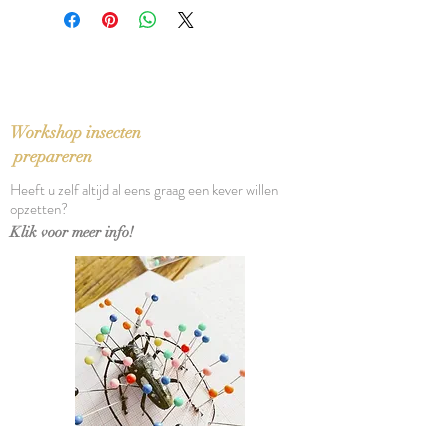
Bindwijze: Linnen band met
heeft gebruikssporen, eerste druk
stofomslag
Verschijningsdatum: 1949
Aantal pagina's: 285
Eerste druk
Workshop insecten
prepareren
Heeft u zelf altijd al eens graag een kever willen
opzetten?
Klik voor meer info!