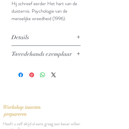
Hij schreef eerder Het hart van de
duisternis. Psychologie van de
menselijke wreedheid (1996).
Details
O
ver de pijn en de troost van het
Tweedehands exemplaar
rationalisme
Auteur: Jan De Laender
In zeer goede staat
Uitgever: Acco
ISBN: 9789033455414
Taal: Nederlands
Bindwijze: Paperback
Verschijningsdatum: 2004
Aantal pagina's: 378
Workshop insecten
prepareren
Heeft u zelf altijd al eens graag een kever willen