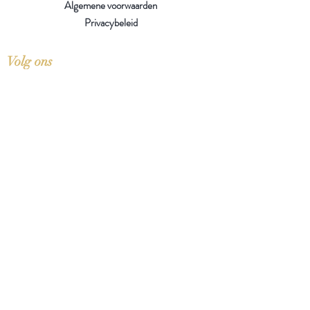
Algemene voorwaarden
Privacybeleid
Volg ons
Op zoek naar een boek?
Mogelijk hebben we het toch
liggen of komen we het
binnenkort tegen op een van
onze zoektochten.
Over onze boeken
Over onze insecten
Facebook
Instagram