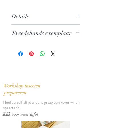
Details
Auteur:
André Baillon
Tweedehands exemplaar
Uitgever: Nijgh & Van Ditmar
ISBN: 9789038803036
In zeer goede staat
Taal: Nederlands
Vertaling: Frans Denissen en Hilde
Rits
Oorspronkelijke titel: Le neveu de
Mademoiselle Autorité (1930)
Bindwijze: Paperback met
Workshop insecten
stofomslag
prepareren
Verschijningsdatum: 1998
Heeft u zelf altijd al eens graag een kever willen
Aantal pagina's: 144
opzetten?
Klik voor meer info!