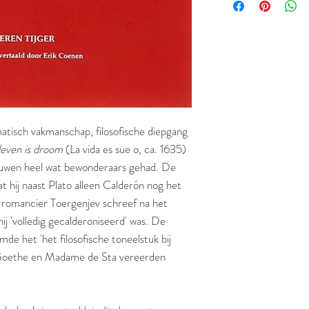
tisch vakmanschap, filosofische diepgang
leven is droom
(La vida es sue o, ca. 1635)
euwen heel wat bewonderaars gehad. De
t hij naast Plato alleen Calderón nog het
 romancier Toergenjev schreef na het
ij 'volledig gecalderoniseerd' was. De
de het 'het filosofische toneelstuk bij
 Goethe en Madame de Sta vereerden