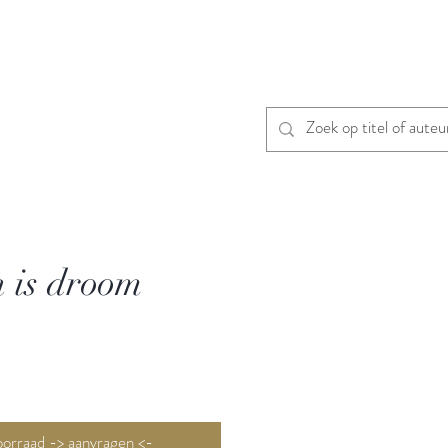
n is droom
Niet op voorraad -> aanvragen <-