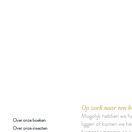
 boeken met het toe-eigenen van de inhoud ervan.'
Op zoek naar een b
Mogelijk hebben we h
Over onze boeken
liggen of komen we he
Over onze insecten
binnenkort tegen op e