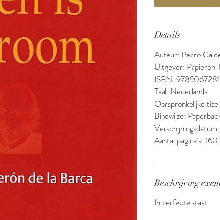
Details
Auteur: Pedro Cald
Uitgever: Papieren T
ISBN: 978906728
Taal: Nederlands
Oorspronkelijke titel
Bindwijze: Paperbac
Verschijningsdatum
Aantal pagina's: 160
Beschrijving exe
In perfecte staat