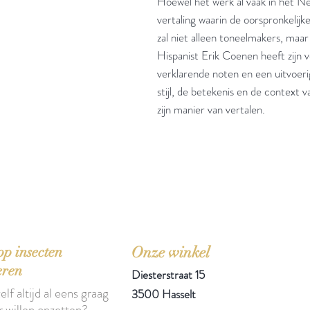
Hoewel het werk al vaak in het Ned
vertaling waarin de oorspronkelij
zal niet alleen toneelmakers, maa
Hispanist Erik Coenen heeft zijn 
verklarende noten en een uitvoeri
stijl, de betekenis en de context 
zijn manier van vertalen.
'Het zou mooi zijn boeken te kopen als we de ti
p insecten
Onze winkel
eren
Diesterstraat 15
elf altijd al eens graag
3500 Hasselt
r willen opzetten?