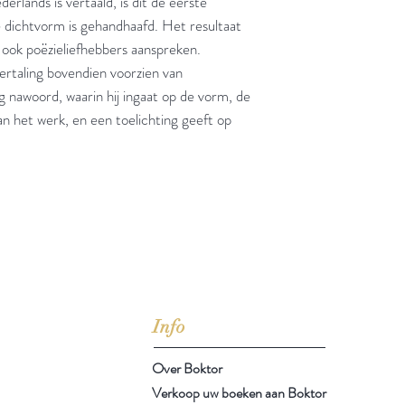
erlands is vertaald, is dit de eerste
ke dichtvorm is gehandhaafd. Het resultaat
r ook poëzieliefhebbers aanspreken.
vertaling bovendien voorzien van
g nawoord, waarin hij ingaat op de vorm, de
van het werk, en een toelichting geeft op
jd om ze te lezen erbij konden kopen, maar meestal verwar
t men het kopen
van
Arthur Schopenhauer
(1788-1860)
Info
Over Boktor
Verkoop uw boeken aan Boktor