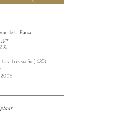
erón de La Barca
ijger
1232
: La vida es sueño (1635)
k
: 2006
mplaar