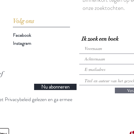
onze zoektochten.
Volg ons
Facebook
Ik zoek een boek
Instagram
ef
Nu abonneren
Ver
t Privacybeleid gelezen en ga ermee