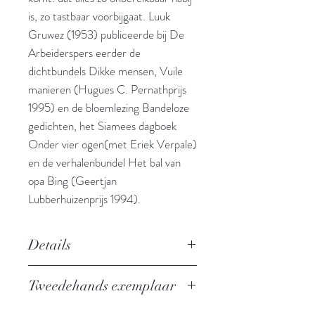
is, zo tastbaar voorbijgaat. Luuk
Gruwez (1953) publiceerde bij De
Arbeiderspers eerder de
dichtbundels Dikke mensen, Vuile
manieren (Hugues C. Pernathprijs
1995) en de bloemlezing Bandeloze
gedichten, het Siamees dagboek
Onder vier ogen(met Eriek Verpale)
en de verhalenbundel Het bal van
opa Bing (Geertjan
Lubberhuizenprijs 1994).
Details
Auteur: Luuk Gruwez
Tweedehands exemplaar
Uitgever: De Arbeiderspers
Privé-domein nr. 226
In zeer goede staat