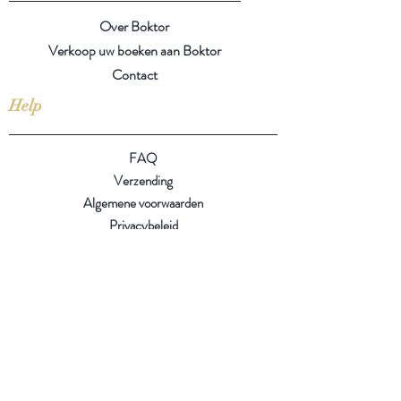
Over Boktor
Verkoop uw boeken aan Boktor
Contact
Help
FAQ
Verzending
Algemene voorwaarden
Privacybeleid
Volg ons
Op zoek naar een boek?
Mogelijk hebben we het toch
liggen of komen we het
binnenkort tegen op een van
onze zoektochten.