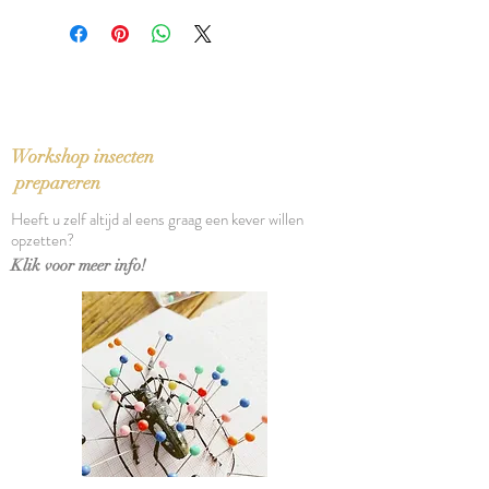
ISBN: 9789029521451
Taal: Nederlands
Bindwijze: Paperback
Verschijningsdatum: 2000
Aantal pagina's: 277
Workshop insecten
prepareren
Heeft u zelf altijd al eens graag een kever willen
opzetten?
Klik voor meer info!