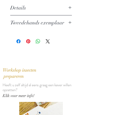
Details
Auteur:
Knut Hamsun
Tweedehands exemplaar
Uitgever: De Arbeiderspers
Grote ABC nr. 283
In zeer goede staat
ISBN: 9789029518765
Taal: Nederlands
Vertaling: Annie Romein-Verschoor
Oorspronkelijke titel: Sistes Kapitel
(1924)
Bindwijze: Paperback
Workshop insecten
Verschijningsdatum: 1977
prepareren
Aantal pagina's: 387
Heeft u zelf altijd al eens graag een kever willen
opzetten?
Klik voor meer info!