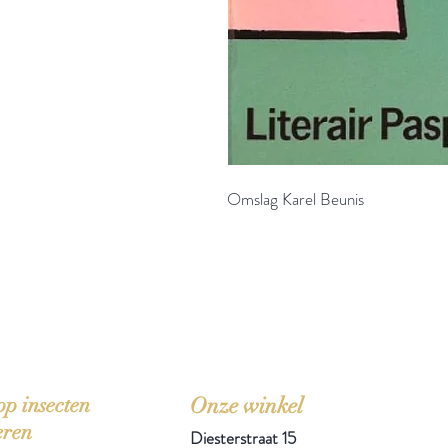
Omslag Karel Beunis
'Het zou mooi zijn boeken te kopen als we de ti
p insecten
Onze winkel
eren
Diesterstraat 15