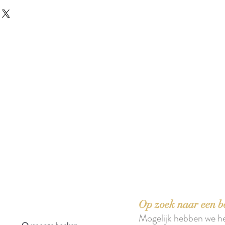
 boeken met het toe-eigenen van de inhoud ervan.'
Op zoek naar een b
Mogelijk hebben we h