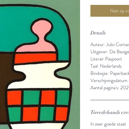
Details
Auteur: Julio Cortaz
Uitgever: De Bezige
Literair Paspoort
Taal: Nederlands
Bindwijze: Paperbac
Verschijningsdatum:
Aantal pagina's: 202
Tweedehands ex
In zeer goede staat