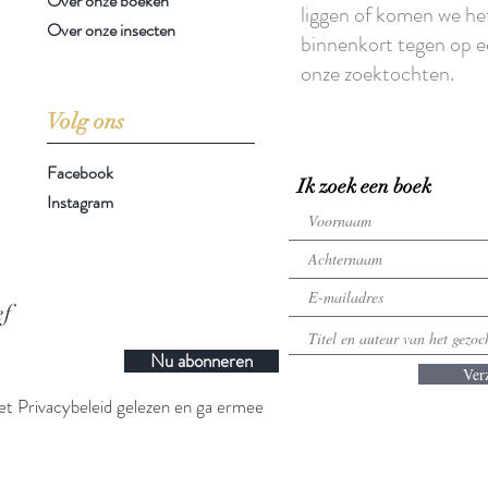
Over onze boeken
liggen of komen we he
Over onze insecten
binnenkort tegen op e
onze zoektochten.
Volg ons
Facebook
Ik zoek een boek
Instagram
ef
Nu abonneren
Ver
t Privacybeleid gelezen en ga ermee