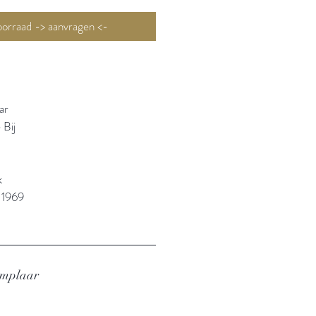
Niet op voorraad -> aanvragen <-
ar
 Bij
k
 1969
emplaar