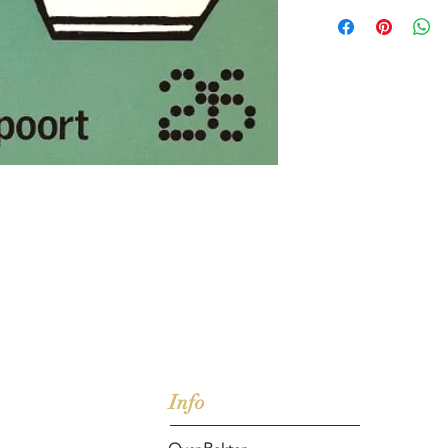
jd om ze te lezen erbij konden kopen, maar meestal verwar
t men het kopen
van
Arthur Schopenhauer
(1788-1860)
Info