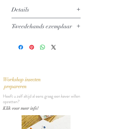
Details
Auteur: Ian McEwan
Tweedehands exemplaar
Uitgever: De Harmonie
ISBN: 9789061693291
In zeer goede staat
Taal: Nederlands
Vertaling: Eva Wolff
Oorspronkelijke titel: The Child in
Time (1987)
Bindwijze: Paperback
Verschijningsdatum: 1987
Workshop insecten
Aantal pagina's: 306
prepareren
Heeft u zelf altijd al eens graag een kever willen
opzetten?
Klik voor meer info!