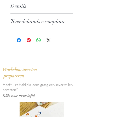
Details
Auteur:
Karel Čapek
Tweedehands exemplaar
Uitgever: Gianotten
ISBN: 9789077276075
In zeer goede staat
Taal: Nederlands
Bindwijze: Linnen band met
stofomslag
Verschijningsdatum: 2003
Aantal pagina's: 157
Workshop insecten
prepareren
Heeft u zelf altijd al eens graag een kever willen
opzetten?
Klik voor meer info!