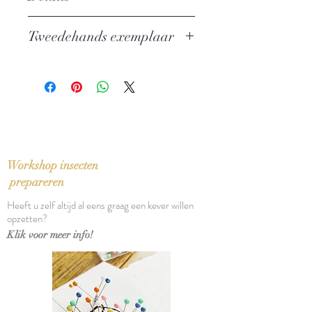
Auteur:
Louis Paul Boon
Tweedehands exemplaar
Uitgever: Querido
ISBN: 9021496275
In zeer goede staat
Taal: Nederlands
Bindwijze: Pocket
Verschijningsdatum: 1986
Aantal pagina's: 231
Workshop insecten
prepareren
Heeft u zelf altijd al eens graag een kever willen
opzetten?
Klik voor meer info!