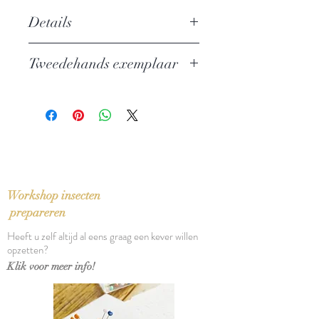
Details
Auteur: Tom Lanoye
Tweedehands exemplaar
Uitgever: Prometheus
ISBN: 9789044620115
In zeer goede staat
Taal: Nederlands
Bindwijze: Paperback
Verschijningsdatum: 2011
Aantal pagina's: 849
Workshop insecten
prepareren
Heeft u zelf altijd al eens graag een kever willen
opzetten?
Klik voor meer info!