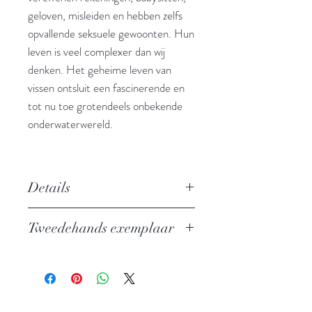
geloven, misleiden en hebben zelfs
opvallende seksuele gewoonten. Hun
leven is veel complexer dan wij
denken. Het geheime leven van
vissen ontsluit een fascinerende en
tot nu toe grotendeels onbekende
onderwaterwereld.
Details
Hoe vissen leven, liefhebben,
Tweedehands exemplaar
samenwerken en communiceren -
ontdekkingen uit de
In perfecte staat
onderwaterwereld
Auteur: Jonathan Balcombe
Uitgever: Meulenhoff