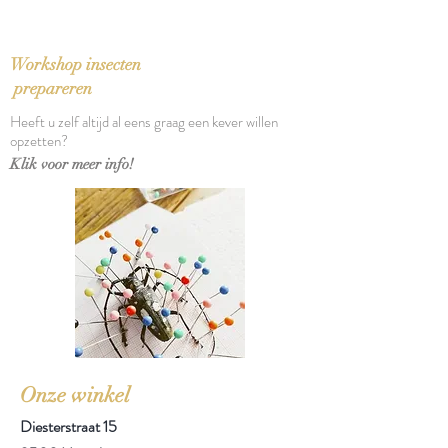
ISBN: 9789029092487
Taal: Nederlands
Bindwijze: Linnen band met
Workshop insecten
stofomslag
prepareren
Verschijningsdatum: 2018
Heeft u zelf altijd al eens graag een kever willen
Aantal pagina's: 333
opzetten?
Klik voor meer info!
Onze winkel
Diesterstraat 15