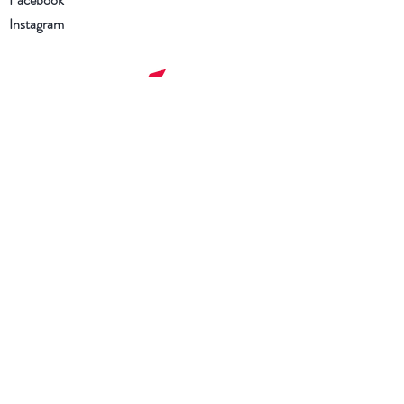
Instagram
Schrijf je in voor onze
nieuwsbrief
Ik heb de Algemene voorwaarden
en het Privacybeleid gelezen en ga
ermee akkoord
Nu abonneren
Ik zoek een boek