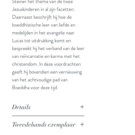
Steiner het thema van de twee
Jezuskinderen in al zijn facetten.
Daarnaast beschrijft hij hoe de
boeddhistische leer van liefde en
medelijden in het evangelie naar
Lucas tot uitdrukking komt en
bespreekt hij het verband van de leer
van reïncarnatie en karma met het
christendom. In deze voordrachten
geeft hij bovendien een vernieuwing
van het achtvoudige pad van
Boeddha voor deze tijd.
Details
Esoterische achtergronden
Tweedehands exemplaar
Auteur: Rudolf Steiner
Uitgever: Pentagon