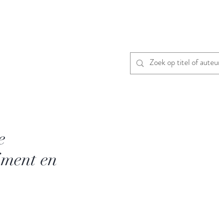
e
iment en