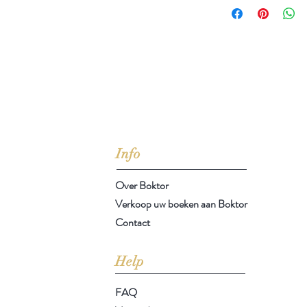
jd om ze te lezen erbij konden kopen, maar meestal verwar
t men het kopen
van
Arthur Schopenhauer
(1788-1860)
Info
Over Boktor
Verkoop uw boeken aan Boktor
Contact
Help
FAQ