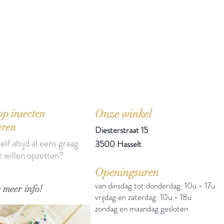
'Het zou mooi zijn boeken te kopen als we de ti
p insecten
Onze winkel
eren
Diesterstraat 15
elf altijd al eens graag
3500 Hasselt
r willen opzetten?
Openingsuren
van dinsdag tot donderdag: 10u - 17u
 meer info!
vrijdag en zaterdag: 10u - 18u
zondag en maandag gesloten