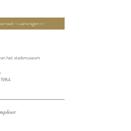
Niet op voorraad -> aanvragen <-
 van het stadsmuseum
k
: 1984
emplaar