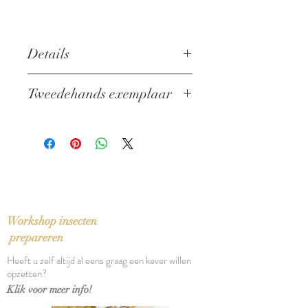
Details
Auteur: Jorge Luis Borges
Tweedehands exemplaar
Uitgever: De Bezige Bij
BBLiterair
In perfecte staat
ISBN: 9023405439
Taal: Nederlands
Vertaling: Annie Sillevis
Oorspronkelijke titel: El libro de los
secres imaginations (1957)
Bindwijze: Linnen paperback
Workshop insecten
Verschijningsdatum: 1976
prepareren
Aantal pagina's: 234
Heeft u zelf altijd al eens graag een kever willen
opzetten?
Klik voor meer info!