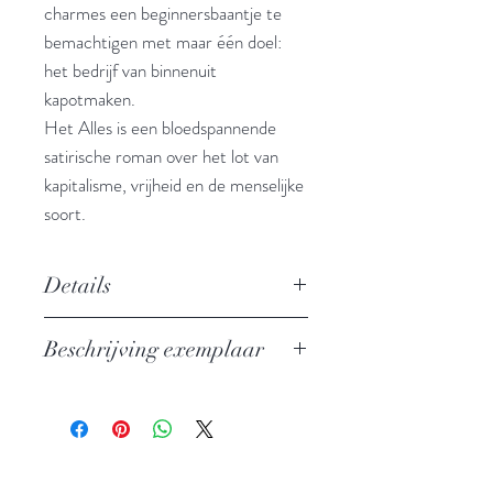
charmes een beginnersbaantje te
bemachtigen met maar één doel:
het bedrijf van binnenuit
kapotmaken.
Het Alles is een bloedspannende
satirische roman over het lot van
kapitalisme, vrijheid en de menselijke
soort.
Details
Auteur: Dave Eggers
Beschrijving exemplaar
Uitgever: De Bezige Bij
ISBN: 9789403149110
In nieuwstaat
Taal: Nederlands
Bindwijze: Paperback
Verschijningsdatum: 2021