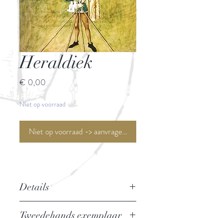
Heraldiek
Prijs
€ 0,00
Niet op voorraad
Niet op voorraad -> aanvragen <-
Details
Auteur: Drs. J.A. de Boo
Tweedehands exemplaar