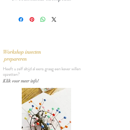
Uitgever: De Haan
ISBN: 9022845095
In zeer goede staat
Taal: Nederlands
Bindwijze: Paperback
Verschijningsdatum: 1973
Aantal pagina's: 120
Workshop insecten
prepareren
Heeft u zelf altijd al eens graag een kever willen
opzetten?
Klik voor meer info!