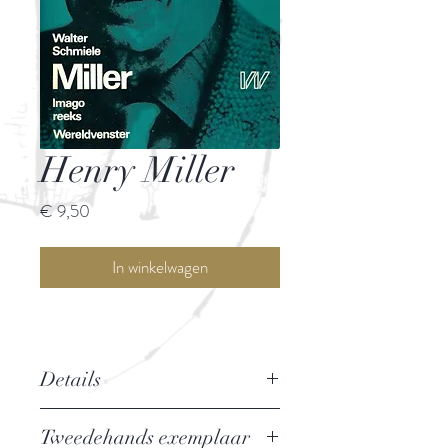
Henry Miller
Prijs
€ 9,50
In winkelwagen
Details
Auteur: Walter Schmiele
Tweedehands exemplaar
Uitgever: Wereldvenster