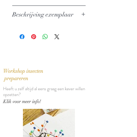
Auteur: Bohumil Hrabal
Beschrijving exemplaar
Uitgever: Prometheus
ISBN: 9789044605327
In nieuwstaat
Taal: Nederlands
Vertaling: Kees Mercks
Bindwijze: Paperback
Verschijningsdatum: 2005
Aantal pagina's: 222
Workshop insecten
prepareren
Heeft u zelf altijd al eens graag een kever willen
opzetten?
Klik voor meer info!