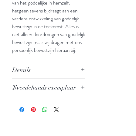
van het goddelijke in hemzelf,
hetgeen tevens bijdraagt aan een
verdere ontwikkeling van goddelijk
bewustzijn in de toekomst. Alles is
niet alleen doordrongen van goddelijk
bewustzijn maar wij dragen met ons
persoonlijk bewustzijn hieraan bij.
Details
Auteur: Jaap Hiddinga
Tweedehands exemplaar
Uitgever: Edicola
ISBN: 9789493259232
In zeer goede staat
Taal: Nederlands
Bindwijze: Paperback
Verschijningsdatum: 2022
Aantal pagina's: 163