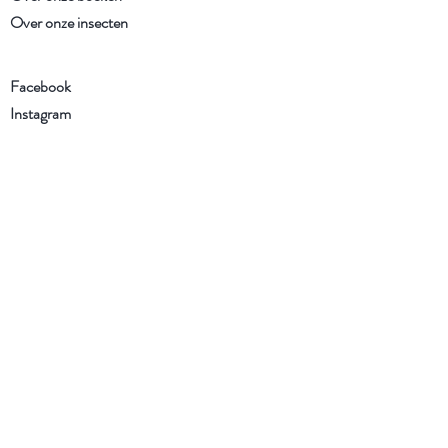
Over onze insecten
Facebook
Instagram
Schrijf je in voor onze
nieuwsbrief
Ik heb de Algemene voorwaarden
en het Privacybeleid gelezen en ga
ermee akkoord