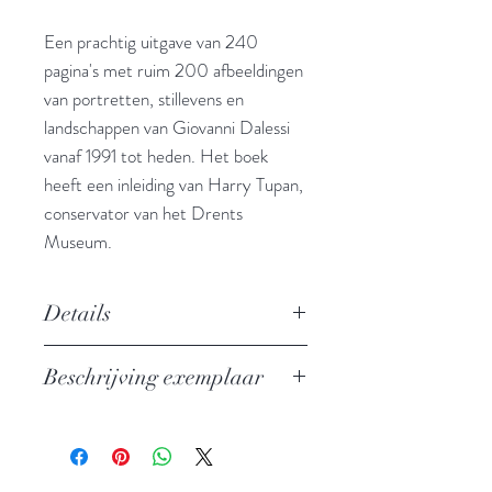
Een prachtig uitgave van 240
pagina's met ruim 200 afbeeldingen
van portretten, stillevens en
landschappen van Giovanni Dalessi
vanaf 1991 tot heden. Het boek
heeft een inleiding van Harry Tupan,
conservator van het Drents
Museum.
Details
landschap - stilleven - portret
Beschrijving exemplaar
Auteur: Giovanni Dalessi, Harry
Tupan
Nieuw exemplaar
Uitgever: Lecturis Publishing
ISBN: 9789070108809