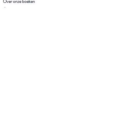
Over onze boeken
Over onze insecten
Facebook
Instagram
Schrijf je in voor onze
nieuwsbrief
Ik heb de Algemene voorwaarden
en het Privacybeleid gelezen en ga