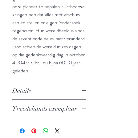
onze planeet te bepalen. Orthodoxe
kringen zien dat alles met afschuw
aan en stellen er eigen `onderzoek'
tegenover. Hun wereldbeeld is sinds
de zeventiende eeuw niet veranderd.
God schiep de wereld in zes dagen
op die gedenkwaardig dag in oktober
4004 v. Chr., nu bijna 6000 jaar
geleden.
Details
Hoe de aarde in 4 eeuwen 4 miljard
Tweedehands exemplaar
jaar ouder werd
Auteur: Gerard Aalders
In perfecte staat
Uitgever: Aspekt
ISBN: 9789461533821