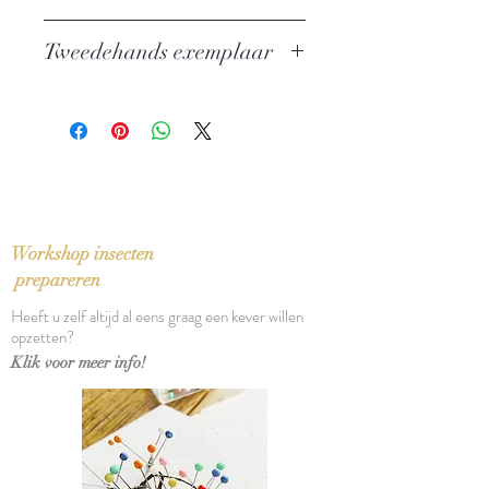
Auteur:
Hermann Hesse
Tweedehands exemplaar
Uitgever: De Arbeiderspers
ISBN: 9789029520348
In zeer goede staat
Taal: Nederlands
Vertaling: Pé Hawinkels
Orspronkelijke titel: Gertrud (1910)
Bindwijze: Pocket
Verschijningsdatum: 1994
Aantal pagina's: 203
Workshop insecten
prepareren
Heeft u zelf altijd al eens graag een kever willen
opzetten?
Klik voor meer info!