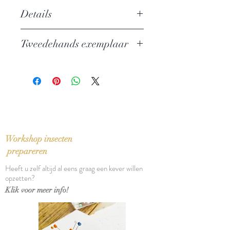
Details
Over Vladimir Nabokov
Tweedehands exemplaar
Auteur: Carel Peeters
Uitgever: De Bezige Bij
In zeer goede staat
ISBN: 9789023433392
Taal: Nederlands
Bindwijze: Linnen band met
stofomslag
Verschijningsdatum: 1994
Aantal pagina's: 35
Workshop insecten
prepareren
Heeft u zelf altijd al eens graag een kever willen
opzetten?
Klik voor meer info!