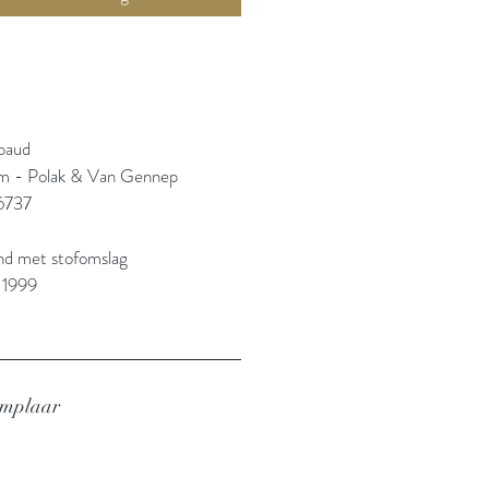
baud
m - Polak & Van Gennep
6737
and met stofomslag
 1999
emplaar