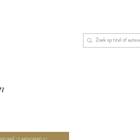
n
Niet op voorraad -> aanvragen <-