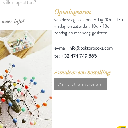
r willen opzetten?
Openingsuren
van dinsdag tot donderdag: 10u - 17u
 meer info!
vrijdag en zaterdag: 10u - 18u
zondag en maandag gesloten
e-mail: info@boktorbooks.com
tel: +32 474 749 885
Annuleer een bestelling
Annulatie indienen