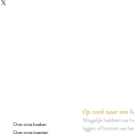
 boeken met het toe-eigenen van de inhoud ervan.'
Op zoek naar een b
Mogelijk hebben we h
Over onze boeken
liggen of komen we he
Over onze insecten