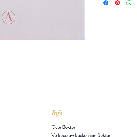
jd om ze te lezen erbij konden kopen, maar meestal verwar
t men het kopen
van
Arthur Schopenhauer
(1788-1860)
Info
Over Boktor
Verkoop uw boeken aan Boktor