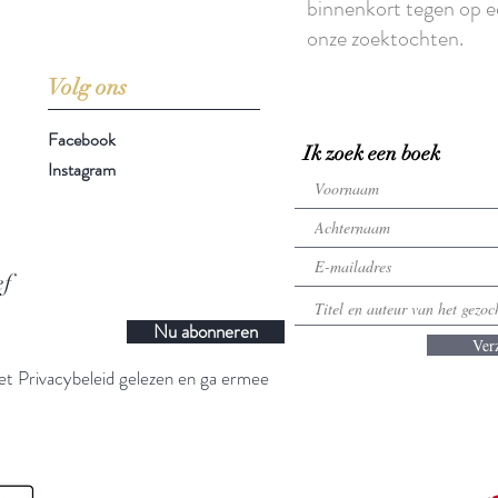
binnenkort tegen op e
onze zoektochten.
Volg ons
Facebook
Ik zoek een boek
Instagram
ef
Nu abonneren
Ver
t Privacybeleid gelezen en ga ermee