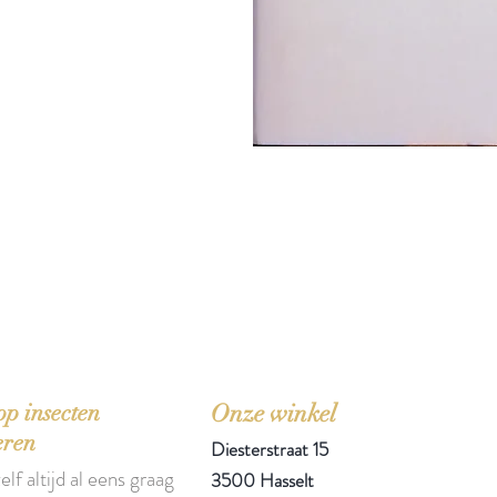
'Het zou mooi zijn boeken te kopen als we de ti
p insecten
Onze winkel
eren
Diesterstraat 15
elf altijd al eens graag
3500 Hasselt