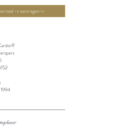
Niet op voorraad -> aanvragen <-
Kardorff
erspers
5
5152
k
 1994
emplaar