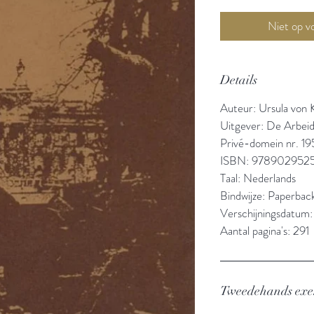
Details
Auteur: Ursula von 
Uitgever: De Arbeid
Privé-domein nr. 19
ISBN: 978902952
Taal: Nederlands
Bindwijze: Paperbac
Verschijningsdatum:
Aantal pagina's: 291
Tweedehands ex