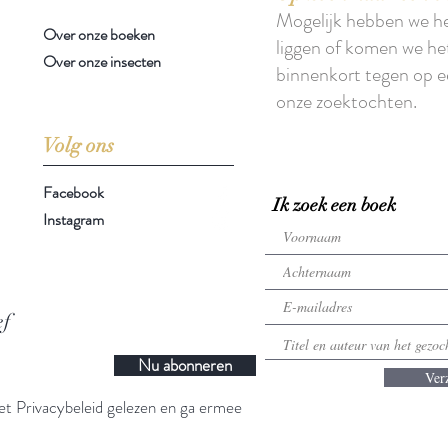
Mogelijk hebben we h
Over onze boeken
liggen of komen we he
Over onze insecten
binnenkort tegen op e
onze zoektochten.
Volg ons
Facebook
Ik zoek een boek
Instagram
ef
Nu abonneren
Ver
t Privacybeleid gelezen en ga ermee