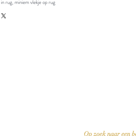
 in rug, miniem vlekje op rug
 boeken met het toe-eigenen van de inhoud ervan.'
Op zoek naar een b