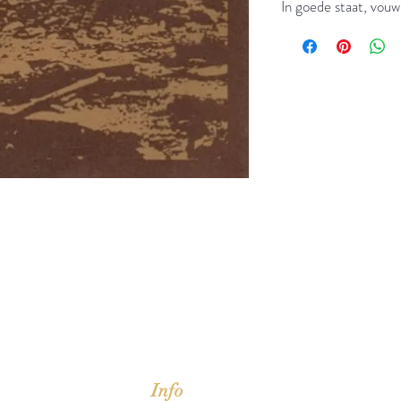
In goede staat, vouw
jd om ze te lezen erbij konden kopen, maar meestal verwar
t men het kopen
van
Arthur Schopenhauer
(1788-1860)
Info