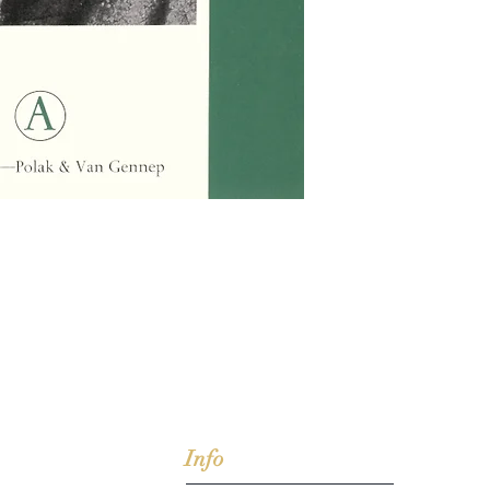
jd om ze te lezen erbij konden kopen, maar meestal verwar
t men het kopen
van
Arthur Schopenhauer
(1788-1860)
Info