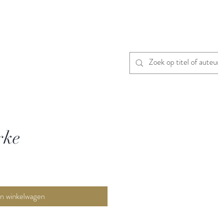
rke
In winkelwagen