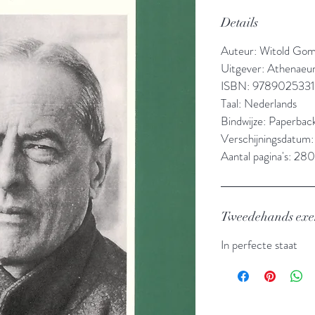
Details
Auteur: Witold Gom
Uitgever: Athenaeu
ISBN: 978902533
Taal: Nederlands
Bindwijze: Paperbac
Verschijningsdatum:
Aantal pagina's: 280
Tweedehands ex
In perfecte staat