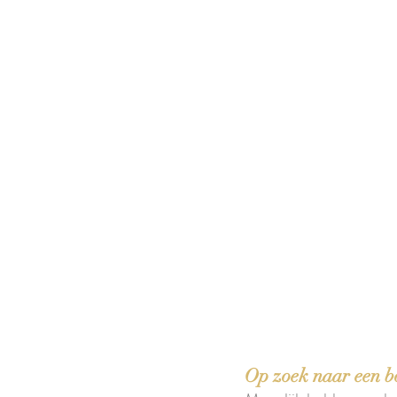
 boeken met het toe-eigenen van de inhoud ervan.'
Op zoek naar een b