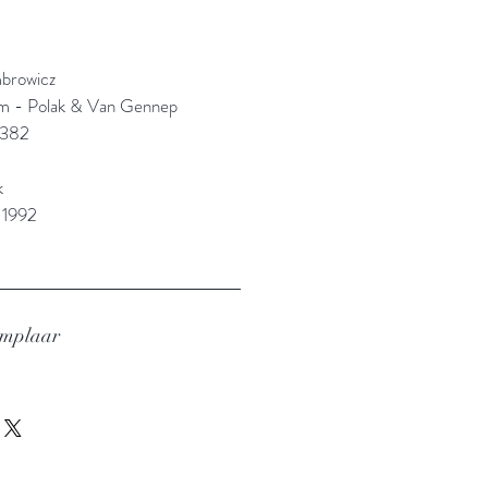
browicz
m - Polak & Van Gennep
1382
k
 1992
emplaar