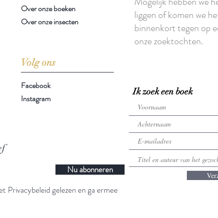
Mogelijk hebben we h
Over onze boeken
liggen of komen we he
Over onze insecten
binnenkort tegen op e
onze zoektochten.
Volg ons
Facebook
Ik zoek een boek
Instagram
ef
Nu abonneren
Ver
t Privacybeleid gelezen en ga ermee