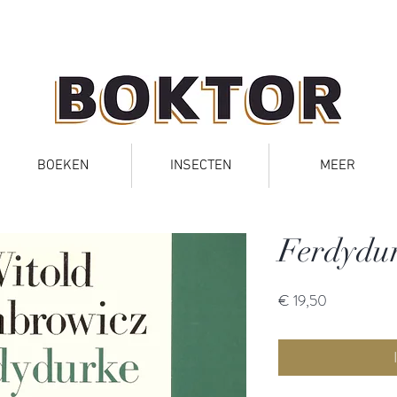
BOEKEN
INSECTEN
MEER
Ferdydu
Prijs
€ 19,50