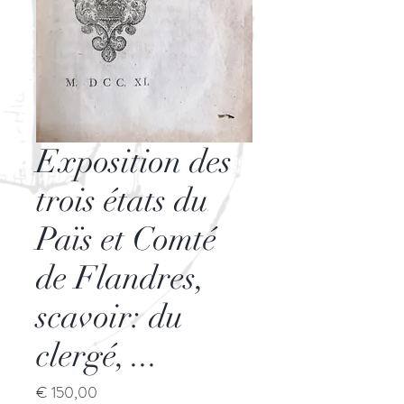
Exposition des
trois états du
Païs et Comté
de Flandres,
scavoir: du
clergé, ...
Prijs
€ 150,00