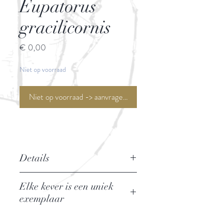
Eupatorus
gracilicornis
Prijs
€ 0,00
Niet op voorraad
Niet op voorraad -> aanvragen <-
Details
Naam: Eupatorus gracilicornis
Elke kever is een uniek
Familie: Scarabaeidae / Dynastinae
exemplaar
Herkomst: Thailand
Afmeting: 6,5 cm
Grootte en kleur kunnen hierdoor