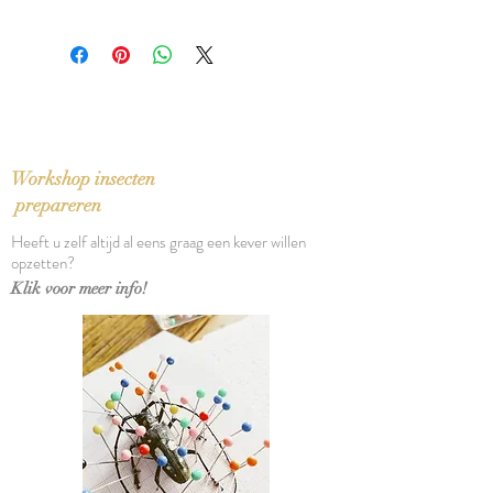
Afmeting: 6 cm
Grootte en kleur kunnen hierdoor
Geslacht: ♂︎
wat afwijken van de voorbeeldfoto
Afmetingen kader: 27 x 27 cm
Workshop insecten
prepareren
Heeft u zelf altijd al eens graag een kever willen
opzetten?
Klik voor meer info!