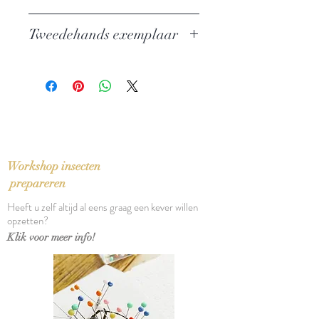
Auteur: Michel de Montaigne
Tweedehands exemplaar
Uitgever: Boom
ISBN: 9789053524695
In goede staat, vouw in rug
Taal: Nederlands
Vertaling: Frank de Graaff
Bindwijze: Paperback
Verschijningsdatum: 1998
Aantal pagina's: 399
Workshop insecten
prepareren
Heeft u zelf altijd al eens graag een kever willen
opzetten?
Klik voor meer info!