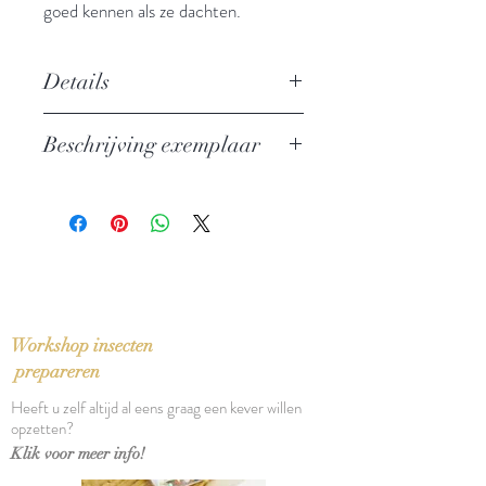
goed kennen als ze dachten.
Details
Auteur: Richard Russo
Beschrijving exemplaar
Uitgever: Signatuur
ISBN: 9789056726546
Nieuw exemplaar
Taal: Nederlands
Bindwijze: Paperback
Verschijningsdatum: 2020
Aantal pagina's: 464
Workshop insecten
prepareren
Heeft u zelf altijd al eens graag een kever willen
opzetten?
Klik voor meer info!