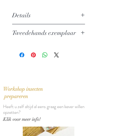
Details
Auteur: Michel Houellebecq
Tweedehands exemplaar
Uitgever: Singel Pockets
ISBN: 9789041331137
In zeer goede staat
Taal: Nederlands
Bindwijze: Pocket
Verschijningsdatum: 2004
Aantal pagina's: 343
Workshop insecten
prepareren
Heeft u zelf altijd al eens graag een kever willen
opzetten?
Klik voor meer info!