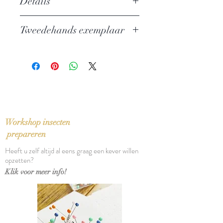
Details
Auteur:
Iwan Toergenjew
Tweedehands exemplaar
Uitgever: Rainbow Pocketboeken
ISBN: 9789041701039
In zeer goede staat
Taal: Nederlands
Bindwijze: Pocket
Verschijningsdatum: 1997
Aantal pagina's: 284
Workshop insecten
prepareren
Heeft u zelf altijd al eens graag een kever willen
opzetten?
Klik voor meer info!