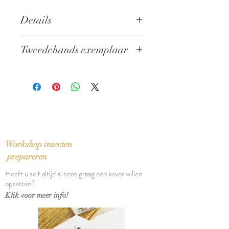
Details
Bezorgd door Jeroen Olyslaegers &
Tweedehands exemplaar
Martine Cuyt
Auteur:
Louis Paul Boon
In zeer goede staat, eerste druk
Uitgever: Meulenhoff - Manteau
ISBN: 9789085420408
Taal: Nederlands
Bindwijze: Linnen band met
stofomslag
Verschijningsdatum: 2005
Workshop insecten
Aantal pagina's: 143
prepareren
Eerste druk
Heeft u zelf altijd al eens graag een kever willen
opzetten?
Klik voor meer info!