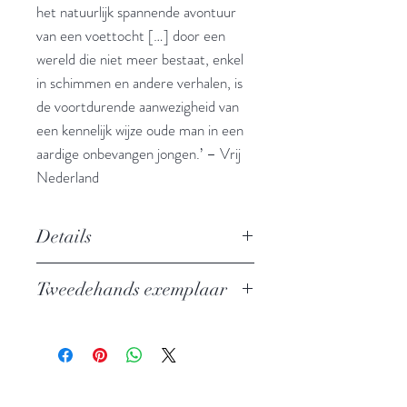
het natuurlijk spannende avontuur
van een voettocht […] door een
wereld die niet meer bestaat, enkel
in schimmen en andere verhalen, is
de voortdurende aanwezigheid van
een kennelijk wijze oude man in een
aardige onbevangen jongen.’ – Vrij
Nederland
Details
Auteur: Patrick Leigh Fermor
Tweedehands exemplaar
Uitgever: Atlas
Klassieke reizen - nr. 12
In zeer goede staat, lichte vouw in
ISBN: 9789045013206
rug
Taal: Nederlands
Bindwijze: Paperback