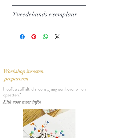
Auteur:
Anton Tsjechov
Tweedehands exemplaar
Uitgever: Rainbow
ISBN: 9789041708441
In zeer goede staat
Taal: Nederlands
Vertaling: Tom Eekman, Anne
Stoffel en Aai Prins
Bindwijze: Paperback
Verschijningsdatum: 2010
Aantal pagina's: 267
Workshop insecten
prepareren
Heeft u zelf altijd al eens graag een kever willen
opzetten?
Klik voor meer info!