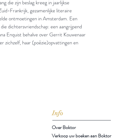
 die zijn beslag kreeg in jaarlijkse
id-Frankrijk, gezamenlijke literaire
egelde ontmoetingen in Amsterdam. Een
an die dichtersvriendschap: een aangrijpend
nna Enquist behalve over Gerrit Kouwenaar
r zichzelf, haar (poëzie)opvattingen en
jd om ze te lezen erbij konden kopen, maar meestal verwar
t men het kopen
van
Arthur Schopenhauer
(1788-1860)
Info
Over Boktor
Verkoop uw boeken aan Boktor