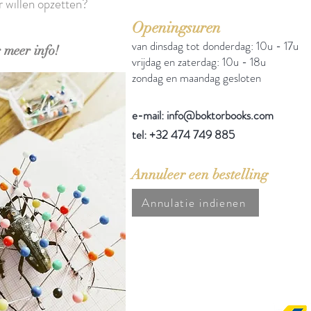
r willen opzetten?
Openingsuren
van dinsdag tot donderdag: 10u - 17u
 meer info!
vrijdag en zaterdag: 10u - 18u
zondag en maandag gesloten
e-mail: info@boktorbooks.com
tel: +32 474 749 885
Annuleer een bestelling
Annulatie indienen