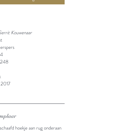
Gerrit Kouwenaar
st
erspers
94
4248
k
 2017
emplaar
eschaafd hoekje aan rug onderaan