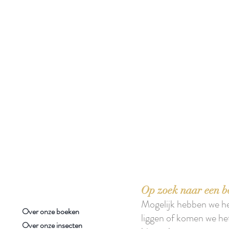
 boeken met het toe-eigenen van de inhoud ervan.'
Op zoek naar een b
Mogelijk hebben we h
Over onze boeken
liggen of komen we he
Over onze insecten