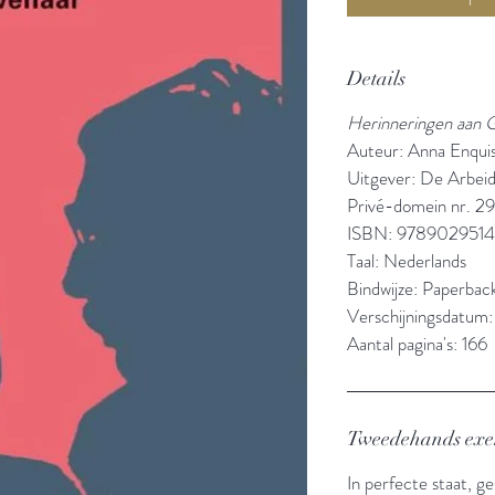
Details
Herinneringen aan 
Auteur: Anna Enqui
Uitgever: De Arbeid
Privé-domein nr. 2
ISBN: 978902951
Taal: Nederlands
Bindwijze: Paperbac
Verschijningsdatum:
Aantal pagina's: 166
Tweedehands ex
In perfecte staat, g