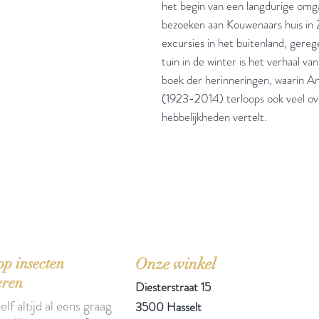
het begin van een langdurige omgang
bezoeken aan Kouwenaars huis in Zu
excursies in het buitenland, ger
tuin in de winter is het verhaal v
boek der herinneringen, waarin A
(1923-2014) terloops ook veel ove
hebbelijkheden vertelt.
'Het zou mooi zijn boeken te kopen als we de ti
p insecten
Onze winkel
eren
Diesterstraat 15
elf altijd al eens graag
3500 Hasselt